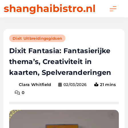
Skip
shanghaibistro.nl
to
content
Dixit Uitbreidingsgidsen
Dixit Fantasia: Fantasierijke
thema’s, Creativiteit in
kaarten, Spelveranderingen
02/03/2026
21 mins
Clara Whitfield
0