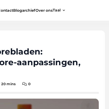
Taal
Contact
Blogarchief
Over ons
orebladen:
core-aanpassingen,
20 mins
0