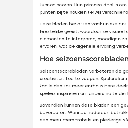
kunnen scoren. Hun primaire doel is o
punten bij te houden terwijl verschill
Deze bladen bevatten vaak unieke ontw
feestelijke geest, waardoor ze visueel 
elementen te integreren, moedigen ze s
ervaren, wat de algehele ervaring verbe
Hoe seizoensscoreblade
Seizoensscorebladen verbeteren de ga
creativiteit toe te voegen. Spelers k
kan leiden tot meer enthousiaste dee
spelers inspireren om anders na te den
Bovendien kunnen deze bladen een gev
bevorderen. Wanneer iedereen betrokke
een meer memorabele en plezierige sfee