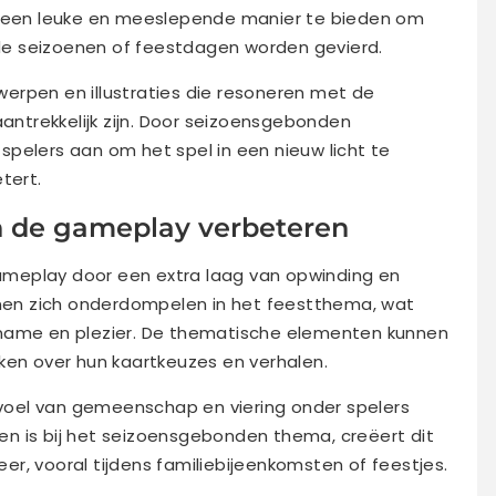
m een leuke en meeslepende manier te bieden om
ende seizoenen of feestdagen worden gevierd.
erpen en illustraties die resoneren met de
aantrekkelijk zijn. Door seizoensgebonden
pelers aan om het spel in een nieuw licht te
tert.
n de gameplay verbeteren
meplay door een extra laag van opwinding en
unnen zich onderdompelen in het feestthema, wat
lname en plezier. De thematische elementen kunnen
ken over hun kaartkeuzes en verhalen.
oel van gemeenschap en viering onder spelers
n is bij het seizoensgebonden thema, creëert dit
r, vooral tijdens familiebijeenkomsten of feestjes.