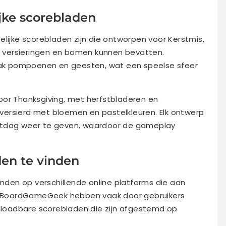
jke scorebladen
elijke scorebladen zijn die ontworpen voor Kerstmis,
ls versieringen en bomen kunnen bevatten.
k pompoenen en geesten, wat een speelse sfeer
oor Thanksgiving, met herfstbladeren en
ersierd met bloemen en pastelkleuren. Elk ontwerp
stdag weer te geven, waardoor de gameplay
den te vinden
inden op verschillende online platforms die aan
ls BoardGameGeek hebben vaak door gebruikers
oadbare scorebladen die zijn afgestemd op