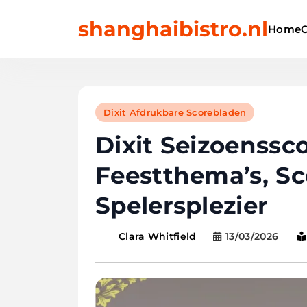
Skip
shanghaibistro.nl
to
Home
content
Dixit Afdrukbare Scorebladen
Dixit Seizoenssc
Feestthema’s, S
Spelersplezier
13/03/2026
Clara Whitfield