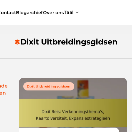
Taal
Contact
Blogarchief
Over ons
Dixit Uitbreidingsgidsen
nde
Dixit Uitbreidingsgidsen
ren