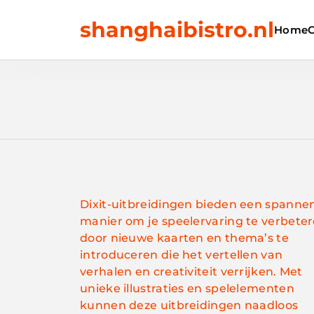
Skip
shanghaibistro.nl
to
Home
content
Dixit-uitbreidingen bieden een spanne
manier om je speelervaring te verbete
door nieuwe kaarten en thema’s te
introduceren die het vertellen van
verhalen en creativiteit verrijken. Met
unieke illustraties en spelelementen
kunnen deze uitbreidingen naadloos