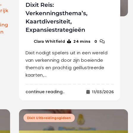
,
Dixit Reis:
rijk
Verkenningsthema’s,
Kaartdiversiteit,
ding
Expansiestrategieën
en
24 mins
0
Clara Whitfield
Dixit nodigt spelers uit in een wereld
van verkenning door zijn boeiende
thema’s en prachtig geïllustreerde
kaarten,…
continue reading..
11/03/2026
Dixit Uitbreidingsgidsen