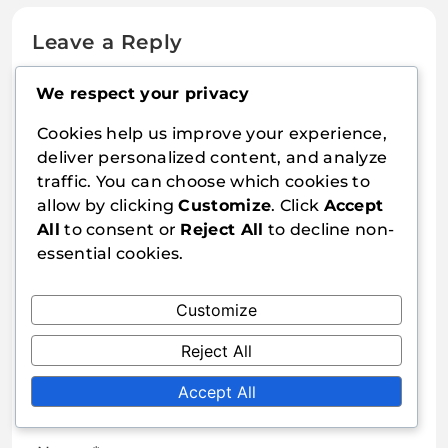
Leave a Reply
We respect your privacy
Your email address will not be published.
Required fields are marked
*
Cookies help us improve your experience,
deliver personalized content, and analyze
Comment
*
traffic. You can choose which cookies to
allow by clicking
Customize
. Click
Accept
All
to consent or
Reject All
to decline non-
essential cookies.
Customize
Reject All
Accept All